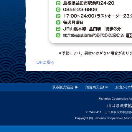
TOPに戻る
萩市観光協会HP
須佐商工会HP
お出かけ
Fisheries Cooperative 
山口県漁業協
〒759-3411 山口県萩市大字須佐4740
Copyright (C) Fisheries Cooperative Asso